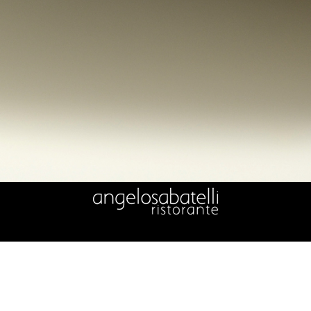
© 2020 ANGELO SABATELLI S.R.L. – TUTTI I DIRITTI RISERVATI